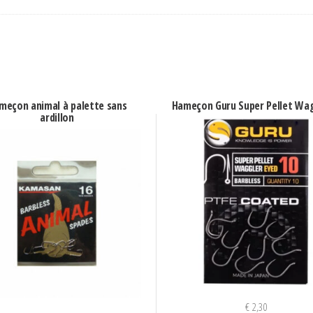
meçon animal à palette sans
Hameçon Guru Super Pellet Wa
ardillon
€
2,30