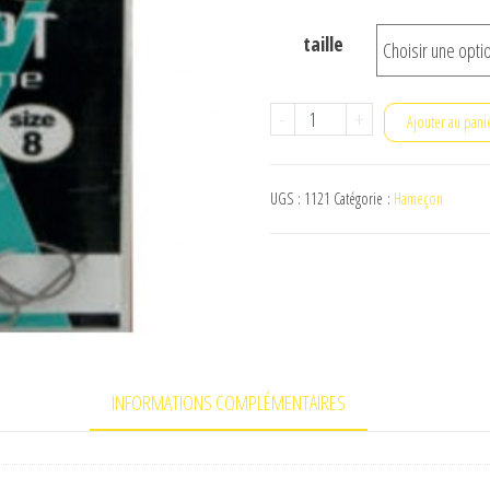
taille
quantité
-
+
Ajouter au pani
de
milo
UGS :
1121
Catégorie :
Hameçon
concept
carpodrome
701
INFORMATIONS COMPLÉMENTAIRES