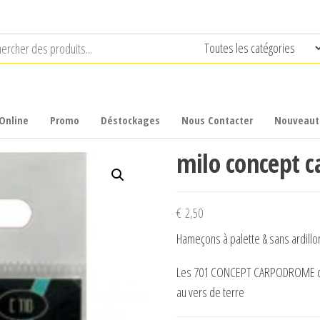
Online
Promo
Déstockages
Nous Contacter
Nouveaut
milo concept 
€
2,50
Hameçons à palette & sans ard
Les 701 CONCEPT CARPODROME conv
au vers de terre