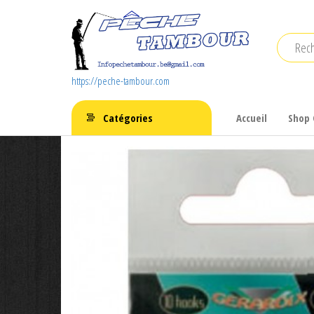
Aller
au
contenu
https://peche-tambour.com
Catégories
Accueil
Shop 