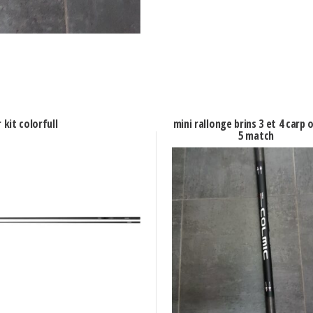
kit colorfull
mini rallonge brins 3 et 4 carp 
5 match