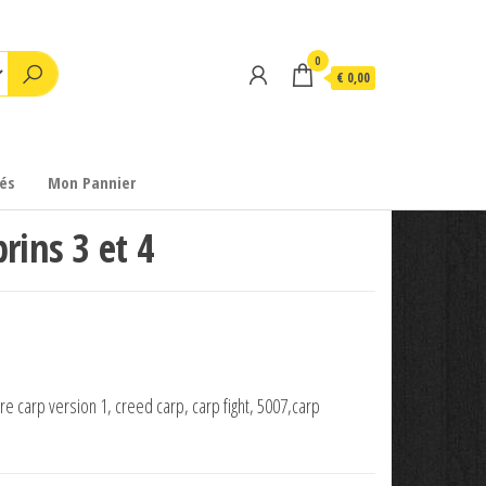
0
€ 0,00
és
Mon Pannier
rins 3 et 4
re carp version 1, creed carp, carp fight, 5007,carp