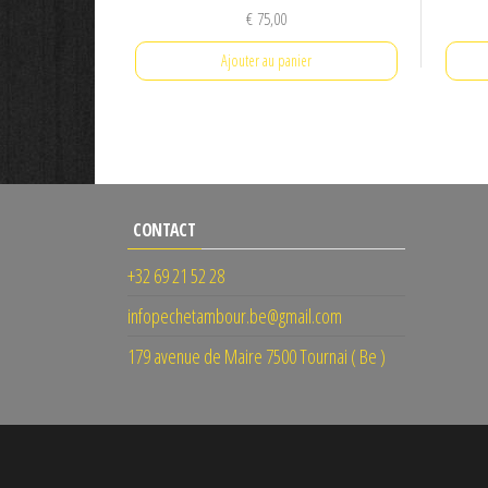
€
75,00
Ajouter au panier
CONTACT
+32 69 21 52 28
infopechetambour.be@gmail.com
179 avenue de Maire 7500 Tournai ( Be )