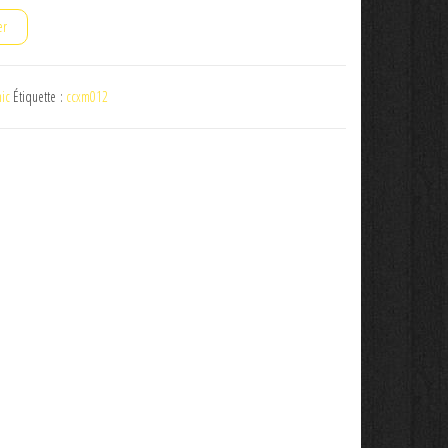
er
mic
Étiquette :
ccxm012