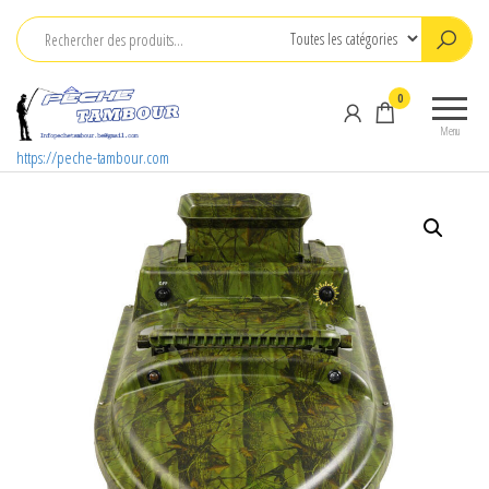
Aller
au
contenu
0
Menu
https://peche-tambour.com