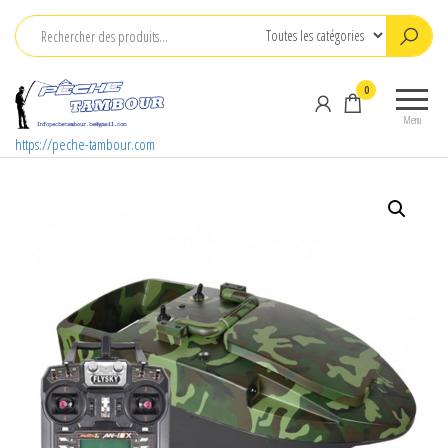
Aller
au
contenu
0
Menu
https://peche-tambour.com