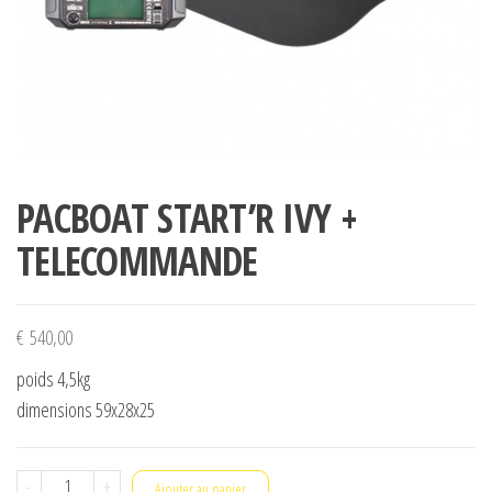
PACBOAT START’R IVY +
TELECOMMANDE
€
540,00
poids 4,5kg
dimensions 59x28x25
quantité
-
+
Ajouter au panier