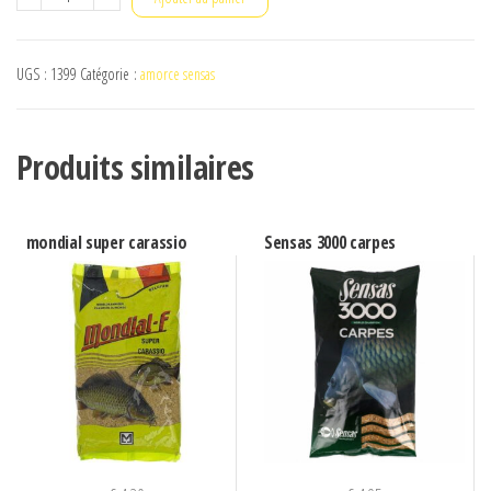
de
PACBOAT
UGS :
1399
Catégorie :
amorce sensas
START'R
IVY
+
Produits similaires
TELECOMMANDE
mondial super carassio
Sensas 3000 carpes