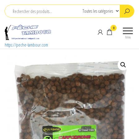
Aller
au
contenu
0
Menu
https://peche-tambour.com