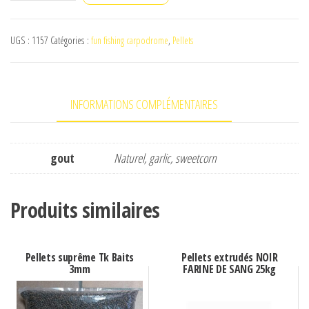
de
pellets
UGS :
1157
Catégories :
fun fishing carpodrome
,
Pellets
extrudés
fun
fishing
INFORMATIONS COMPLÉMENTAIRES
7mm
gout
Naturel, garlic, sweetcorn
Produits similaires
Pellets suprême Tk Baits
Pellets extrudés NOIR
3mm
FARINE DE SANG 25kg