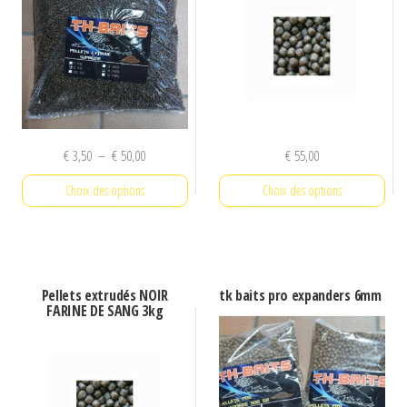
Plage
€
3,50
–
€
50,00
€
55,00
de
Choix des options
Choix des options
prix :
€ 3,50
Ce
Ce
à
produit
produit
€ 50,00
a
a
Pellets extrudés NOIR
tk baits pro expanders 6mm
plusieurs
plusieurs
FARINE DE SANG 3kg
variations.
variations.
Les
Les
options
options