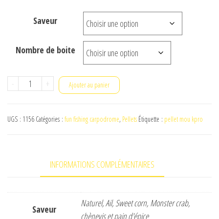
prix :
Saveur
€ 5,40
à
Nombre de boite
€ 15,00
quantité
-
+
Ajouter au panier
de
pellets
UGS :
1156
Catégories :
fun fishing carpodrome
,
Pellets
Étiquette :
pellet mou kpro
moue
fun
fishing
INFORMATIONS COMPLÉMENTAIRES
k-
pro
7mm
Naturel, Ail, Sweet corn, Monster crab,
Saveur
chènevis et pain d'épice