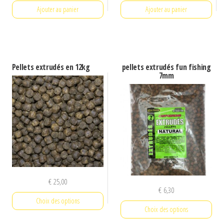
Ajouter au panier
Ajouter au panier
Pellets extrudés en 12kg
pellets extrudés fun fishing
7mm
€
25,00
€
6,30
Choix des options
Choix des options