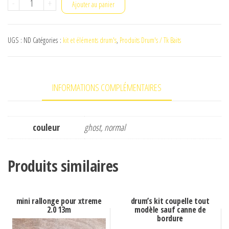
quantité
-
+
Ajouter au panier
de
power
UGS :
ND
Catégories :
kit et éléments drum's
,
Produits Drum's / Tk Baits
kit
stage
6
INFORMATIONS COMPLÉMENTAIRES
couleur
ghost, normal
Produits similaires
mini rallonge pour xtreme
drum’s kit coupelle tout
2.0 13m
modèle sauf canne de
bordure