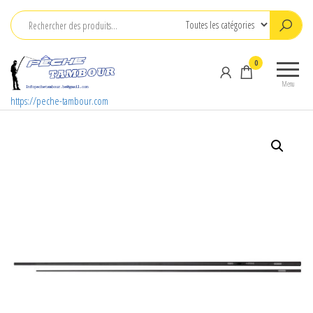
Aller
au
contenu
0
Menu
https://peche-tambour.com