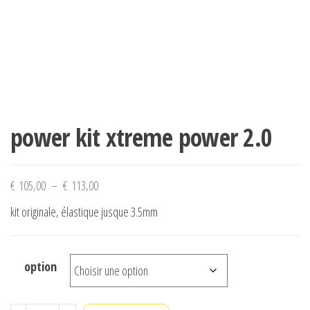
power kit xtreme power 2.0
Plage
€
105,00
–
€
113,00
de
kit originale, élastique jusque 3.5mm
prix :
€ 105,00
à
option
€ 113,00