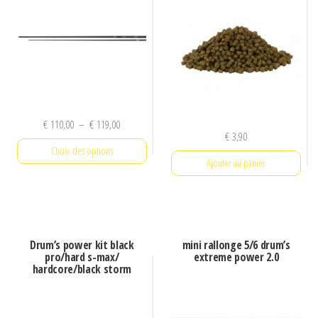
Plage
€
110,00
–
€
119,00
€
3,90
de
Choix des options
prix :
Ajouter au panier
€ 110,00
Ce
à
produit
€ 119,00
a
plusieurs
Drum’s power kit black
mini rallonge 5/6 drum’s
pro/hard s-max/
extreme power 2.0
variations.
hardcore/black storm
Les
options