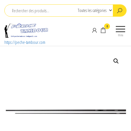
Aller
au
contenu
0
Menu
https://peche-tambour.com