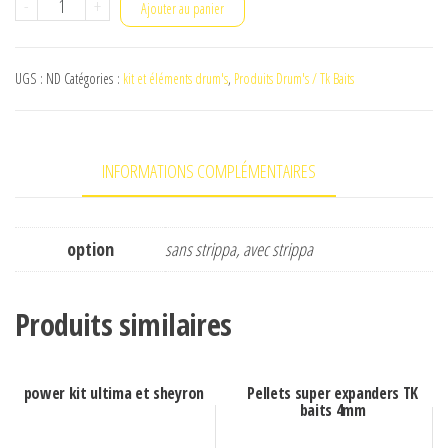
quantité
-
+
Ajouter au panier
de
power
UGS :
ND
Catégories :
kit et éléments drum's
,
Produits Drum's / Tk Baits
kit
xtreme
power
INFORMATIONS COMPLÉMENTAIRES
2.0
option
sans strippa, avec strippa
Produits similaires
power kit ultima et sheyron
Pellets super expanders TK
baits 4mm