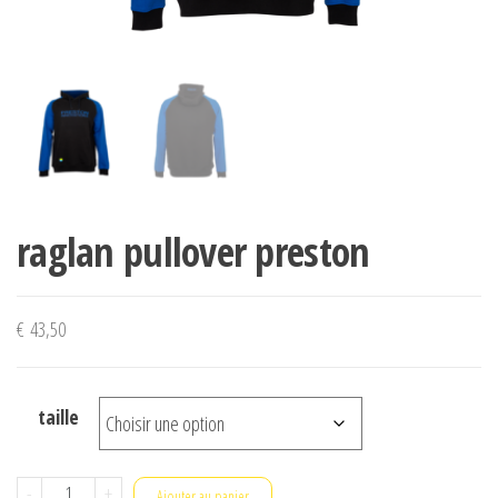
raglan pullover preston
€
43,50
taille
quantité
-
+
Ajouter au panier