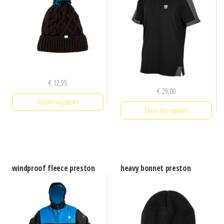
€
12,95
€
29,00
Ajouter au panier
Choix des options
Ce
produit
a
windproof fleece preston
heavy bonnet preston
plusieurs
variations.
Les
options