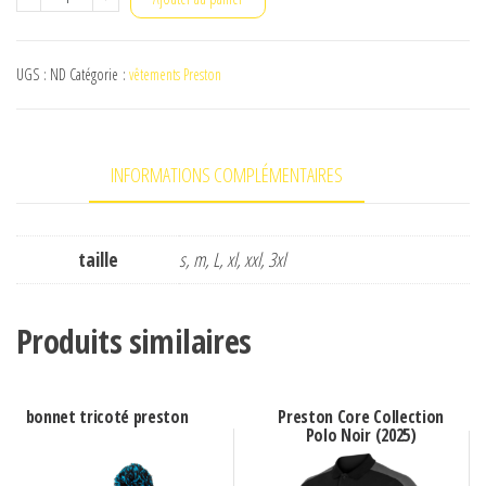
de
raglan
UGS :
ND
Catégorie :
vêtements Preston
pullover
preston
INFORMATIONS COMPLÉMENTAIRES
taille
s, m, L, xl, xxl, 3xl
Produits similaires
bonnet tricoté preston
Preston Core Collection
Polo Noir (2025)