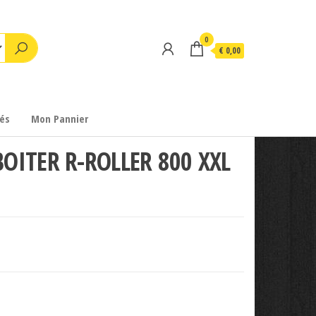
0
€ 0,00
és
Mon Pannier
OITER R-ROLLER 800 XXL