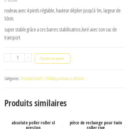
rouleau avec 4 pieds réglable, hauteur déplier jusqu’à 1m, largeur de
50cm.
super stable grâce a ces barres stabilisatrice,livré avec son sac de
transport.
quantité
-
+
Ajouter au panier
de
rouleau
Catégories :
Produits Drum's / Tk Baits
,
rouleaux a déboité
2R-
roller
drum's
Produits similaires
absolute poller roller xl
pièce de rechange pour twin
preston
roller rive