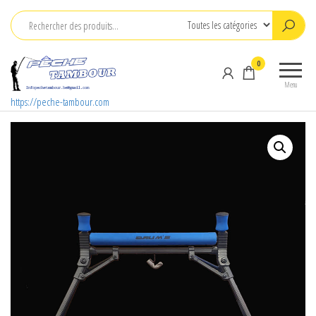
Aller
au
contenu
0
Menu
https://peche-tambour.com