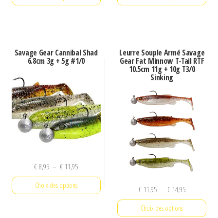
Ce
Ce
produit
produit
a
a
Savage Gear Cannibal Shad
Leurre Souple Armé Savage
plusieurs
plusieurs
6.8cm 3g + 5g #1/0
Gear Fat Minnow T-Tail RTF
10.5cm 11g + 10g T3/0
variations.
variations.
Sinking
Les
Les
options
options
peuvent
peuvent
être
être
choisies
choisies
sur
sur
Plage
€
8,95
–
€
11,95
la
la
de
page
page
Choix des options
Plage
€
11,95
–
€
14,95
prix :
du
du
de
€ 8,95
Ce
Choix des options
produit
produit
prix :
à