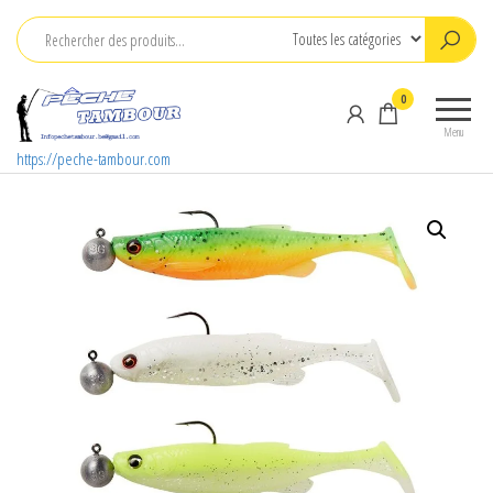
Aller
au
contenu
0
Menu
https://peche-tambour.com