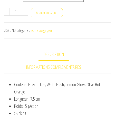
à
€ 14,95
quantité
-
+
Ajouter au panier
de
SAVAGE
UGS :
ND
Catégorie :
leurre savage gear
GEAR
Fat
Minnow
DESCRIPTION
T-
Tail
INFORMATIONS COMPLÉMENTAIRES
RTF
7,5cm
5g
Couleur : Firecracker, White Flash, Lemon Glow, Olive Hot
Dark
Orange
Water
Longueur : 7,5 cm
Mix
Poids : 5 gAction
4pcs
: Sinking