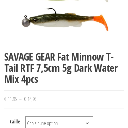
SAVAGE GEAR Fat Minnow T-
Tail RTF 7,5cm 5g Dark Water
Mix 4pcs
Plage
€
11,95
–
€
14,95
de
prix :
taille
€ 11,95