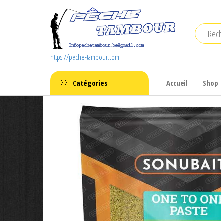
Aller
au
contenu
https://peche-tambour.com
Catégories
Accueil
Shop 