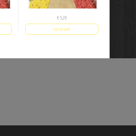
€
5,20
Lire la suite