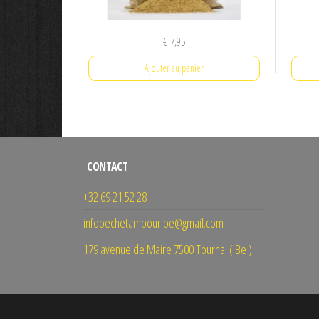
€
7,95
Ajouter au panier
CONTACT
+32 69 21 52 28
infopechetambour.be@gmail.com
179 avenue de Maire 7500 Tournai ( Be )