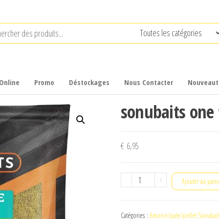
Online
Promo
Déstockages
Nous Contacter
Nouveaut
sonubaits one 
€
6,95
quantité
-
+
Ajouter au pani
de
sonubaits
Catégories :
Amorce/pate/pellet Sonubait