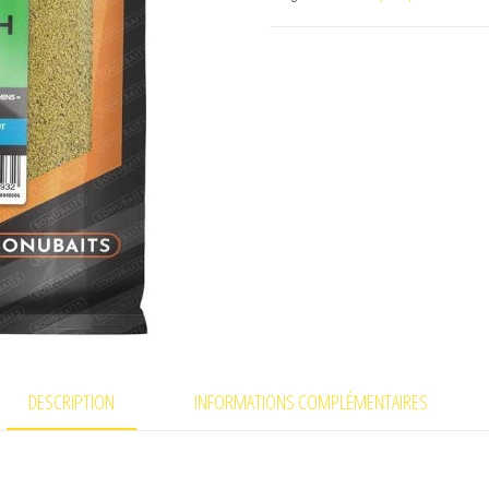
one
to
one
green
supercrush
DESCRIPTION
INFORMATIONS COMPLÉMENTAIRES