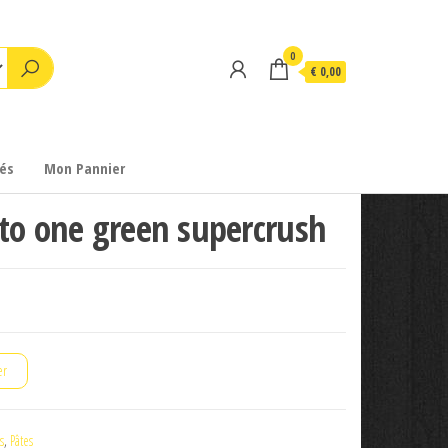
0
€ 0,00
és
Mon Pannier
to one green supercrush
er
s
,
Pâtes