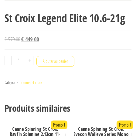
St Croix Legend Elite 10.6-21g
Le
Le
€
579,00
€
449,00
prix
prix
initial
actuel
quantité
-
+
Ajouter au panier
était :
est :
de
€ 579,00.
€ 449,00.
St
Catégorie :
cannes st croix
Croix
Legend
Elite
Produits similaires
10.6-
21g
Promo !
Promo !
Canne Spinning St Croix
Canne Spinning St Croix
Rayfin Spinning 2.13cm 11-
Eyecon Walleye Series Mono