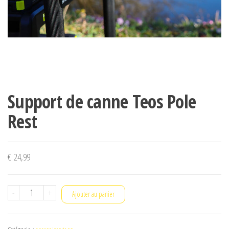
Support de canne Teos Pole
Rest
€
24,99
quantité
-
+
Ajouter au panier
de
Support