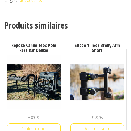
Catégorie :
accesoires teos
de
canne
Teos
Produits similaires
Pole
Rest
Repose Canne Teos Pole
Support Teos Brolly Arm
Rest Bar Deluxe
Short
€
89,99
€
29,95
Ajouter au panier
Ajouter au panier