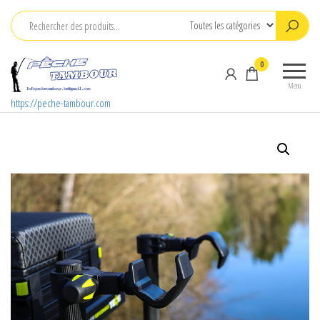
Aller
au
contenu
0
Menu
https://peche-tambour.com