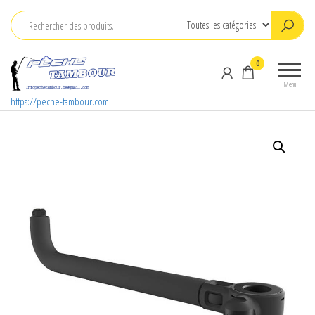
Aller
au
contenu
0
Menu
https://peche-tambour.com