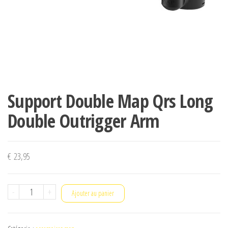
Support Double Map Qrs Long
Double Outrigger Arm
€
23,95
quantité
-
+
Ajouter au panier
de
Support