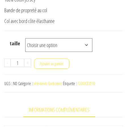
Bande de propreté au col
Col avec bord côte élasthanne
taille
quantité
-
+
Ajouter au panier
de
T-
UGS :
ND
Catégorie :
vêtements Garbolino
Étiquette :
GOMCF2010
shirt
bleu
et
INFORMATIONS COMPLÉMENTAIRES
gris