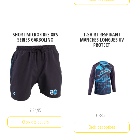
Ce
produit
a
SHORT MICROFIBRE 80’S
T-SHIRT RESPIRANT
plusieurs
SERIES GARBOLINO
MANCHES LONGUES UV
PROTECT
variations.
Les
options
peuvent
être
choisies
sur
la
€
24,95
€
38,95
page
Choix des options
du
Choix des options
produit
Ce