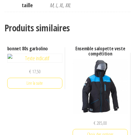
taille
M, L, XL, XXL
Produits similaires
bonnet 80s garbolino
Ensemble salopette veste
compétition
€
17,50
Lire la suite
€
285,00
Choix des options