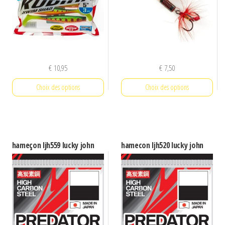
€
10,95
€
7,50
Choix des options
Choix des options
Ce
Ce
produit
produit
a
a
hameçon ljh559 lucky john
hamecon ljh520 lucky john
plusieurs
plusieurs
variations.
variations.
Les
Les
options
options
peuvent
peuvent
être
être