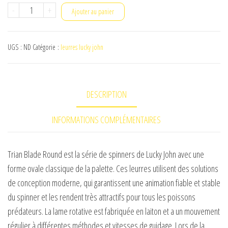
quantité
-
+
Ajouter au panier
de
trian
UGS :
ND
Catégorie :
leurres lucky john
blade
9
gr
DESCRIPTION
INFORMATIONS COMPLÉMENTAIRES
Trian Blade Round est la série de spinners de Lucky John avec une
forme ovale classique de la palette. Ces leurres utilisent des solutions
de conception moderne, qui garantissent une animation fiable et stable
du spinner et les rendent très attractifs pour tous les poissons
prédateurs. La lame rotative est fabriquée en laiton et a un mouvement
régulier à différentes méthodes et vitesses de guidage. Lors de la