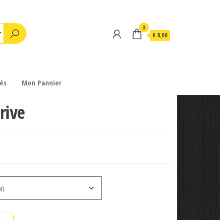
0
€ 0,00
és
Mon Pannier
rive