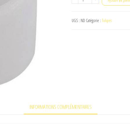
Ajouter au pani
de
Tulipe
UGS :
ND
Catégorie :
Tulipes
externe
rive
INFORMATIONS COMPLÉMENTAIRES