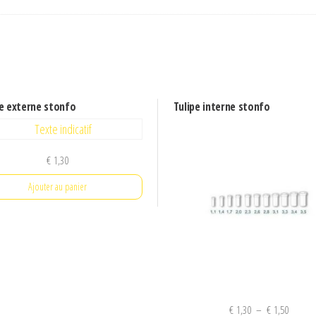
pe externe stonfo
Tulipe interne stonfo
€
1,30
Ajouter au panier
Plage
€
1,30
–
€
1,50