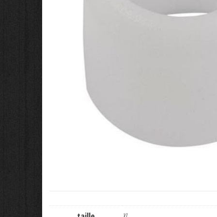
taille
XL