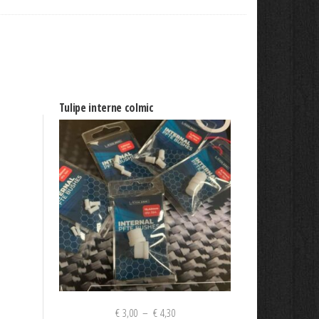
Tulipe interne colmic
Plage
€
3,00
–
€
4,30