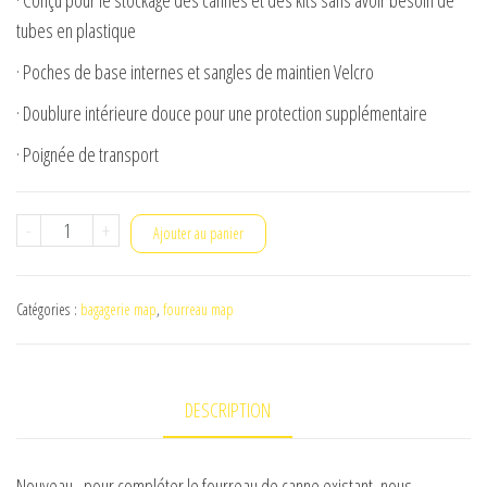
tubes en plastique
· Poches de base internes et sangles de maintien Velcro
· Doublure intérieure douce pour une protection supplémentaire
· Poignée de transport
quantité
-
+
Ajouter au panier
de
xl
Catégories :
bagagerie map
,
fourreau map
pole
protection
case
DESCRIPTION
map
Nouveau , pour compléter le fourreau de canne existant, nous