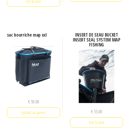
Lire la suite
sac bourriche map xxl
INSERT DE SEAU BUCKET
INSERT SEAL SYSTEM MAP
FISHING
€
59,00
€
35,00
Ajouter au panier
Lire la suite