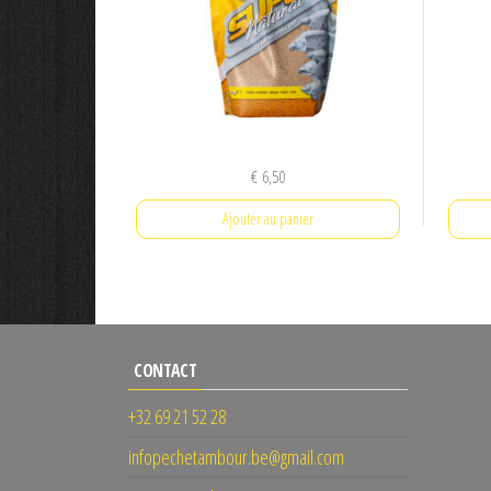
€
6,50
Ajouter au panier
CONTACT
+32 69 21 52 28
infopechetambour.be@gmail.com