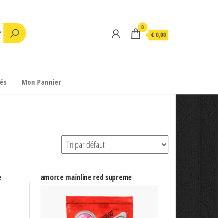
0
€ 0,00
és
Mon Pannier
e
amorce mainline red supreme