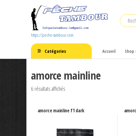
Aller
au
contenu
https://peche-tambour.com
Catégories
Accueil
Shop 
amorce mainline
6 résultats affichés
amorce mainline f1 dark
amorc