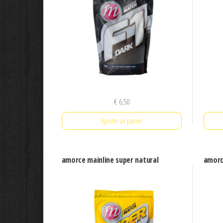
€
6,50
Ajouter au panier
amorce mainline super natural
amorc