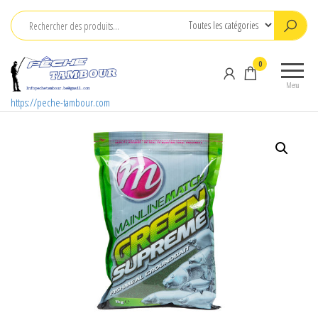
Aller
au
contenu
0
Menu
https://peche-tambour.com