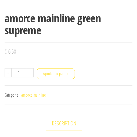
amorce mainline green
supreme
€
6,50
quantité
-
+
Ajouter au panier
de
amorce
Catégorie :
amorce mainline
mainline
green
supreme
DESCRIPTION