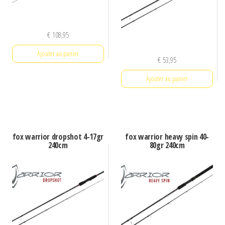
€
108,95
Ajouter au panier
€
53,95
Ajouter au panier
fox warrior dropshot 4-17gr
fox warrior heavy spin 40-
240cm
80gr 240cm