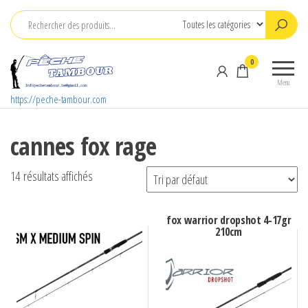
Aller
au
contenu
0
Menu
https://peche-tambour.com
cannes fox rage
14 résultats affichés
fox warrior dropshot 4-17gr
210cm