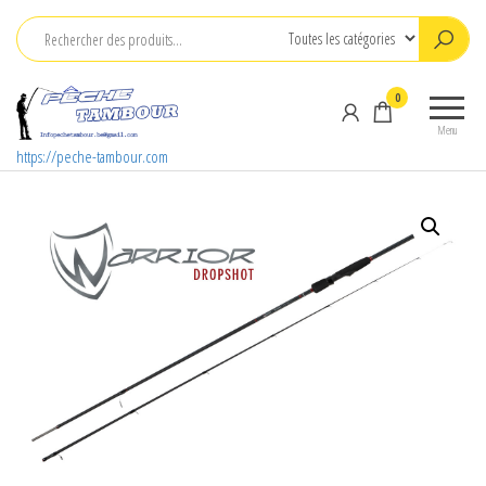
Aller
au
contenu
0
Menu
https://peche-tambour.com