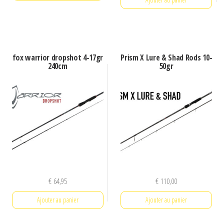
fox warrior dropshot 4-17gr
Prism X Lure & Shad Rods 10-
240cm
50gr
€
64,95
€
110,00
Ajouter au panier
Ajouter au panier