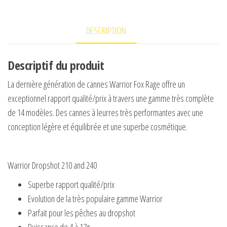
dropshot
4-
DESCRIPTION
17gr
210cm
Descriptif du produit
La dernière génération de cannes Warrior Fox Rage offre un
exceptionnel rapport qualité/prix à travers une gamme très complète
de 14 modèles. Des cannes à leurres très performantes avec une
conception légère et équilibrée et une superbe cosmétique.
Warrior Dropshot 210 and 240
Superbe rapport qualité/prix
Evolution de la très populaire gamme Warrior
Parfait pour les pêches au dropshot
Puissance de 4 à 17g