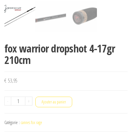
fox warrior dropshot 4-17gr
210cm
€
53,95
quantité
-
+
Ajouter au panier
de
fox
Catégorie :
cannes fox rage
warrior