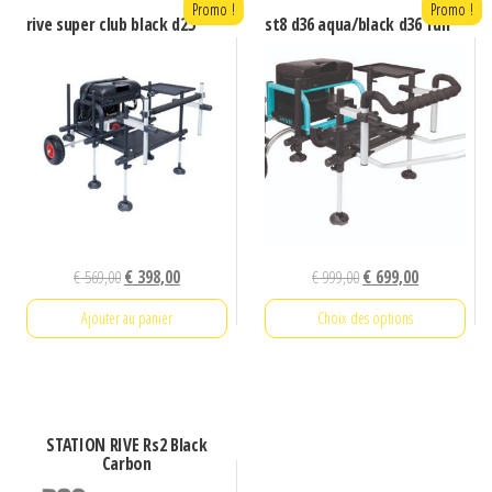
Promo !
Promo !
rive super club black d25
st8 d36 aqua/black d36 full
Le
Le
Le
Le
€
569,00
€
398,00
€
999,00
€
699,00
prix
prix
prix
prix
Ajouter au panier
Choix des options
initial
actuel
initial
actuel
était :
est :
était :
est :
Ce
€ 569,00.
€ 398,00.
€ 999,00.
€ 699,00.
produit
a
STATION RIVE Rs2 Black
plusieurs
Carbon