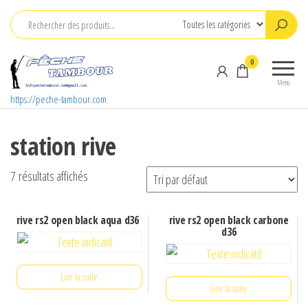
Aller
au
contenu
0
Menu
https://peche-tambour.com
station rive
7 résultats affichés
rive rs2 open black aqua d36
rive rs2 open black carbone
d36
Lire la suite
Lire la suite