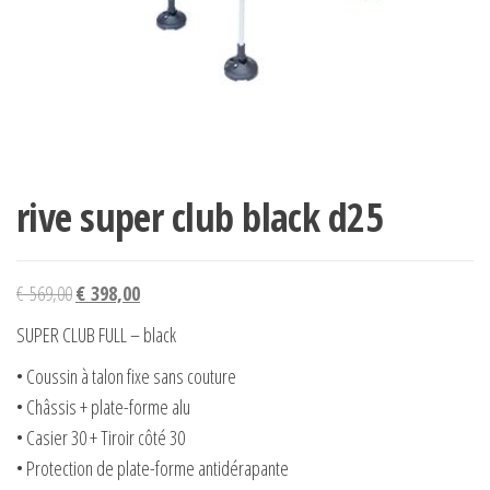
rive super club black d25
Le
Le
€
569,00
€
398,00
prix
prix
SUPER CLUB FULL – black
initial
actuel
• Coussin à talon fixe sans couture
était :
est :
• Châssis + plate-forme alu
€ 569,00.
€ 398,00.
• Casier 30 + Tiroir côté 30
• Protection de plate-forme antidérapante