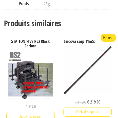
Poids
15 g
Produits similaires
Promo !
STATION RIVE Rs2 Black
tincova carp 11m50
Carbon
Le
Le
€
319,00
€
219,00
€
1.199,00
prix
prix
Choix des options
initial
actuel
Ajouter au panier