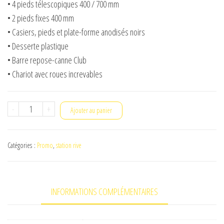
• 4 pieds télescopiques 400 / 700 mm
• 2 pieds fixes 400 mm
• Casiers, pieds et plate-forme anodisés noirs
• Desserte plastique
• Barre repose-canne Club
• Chariot avec roues increvables
quantité
-
+
Ajouter au panier
de
rive
Catégories :
Promo
,
station rive
super
club
black
INFORMATIONS COMPLÉMENTAIRES
d25