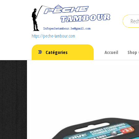
Aller
au
contenu
https://peche-tambour.com
Catégories
Accueil
Shop 