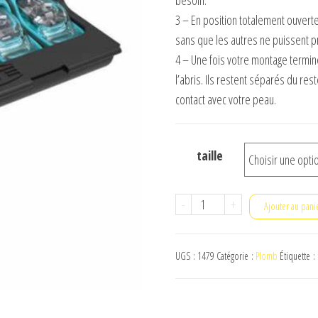
3 – En position totalement ouvert
sans que les autres ne puissent p
4 – Une fois votre montage terminé
l’abris. Ils restent séparés du res
contact avec votre peau.
taille
quantité
-
+
Ajouter au pani
de
Plomb
UGS :
1479
Catégorie :
Plomb
Étiquette :
Rive
carp
master