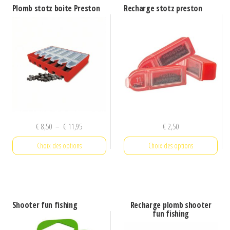
a
Plomb stotz boite Preston
Recharge stotz preston
plusieurs
variations.
Les
options
peuvent
être
choisies
sur
Plage
€
8,50
–
€
11,95
€
2,50
la
de
page
Choix des options
Choix des options
prix :
du
€ 8,50
Ce
Ce
produit
à
produit
produit
€ 11,95
a
a
Shooter fun fishing
Recharge plomb shooter
plusieurs
plusieurs
fun fishing
variations.
variations.