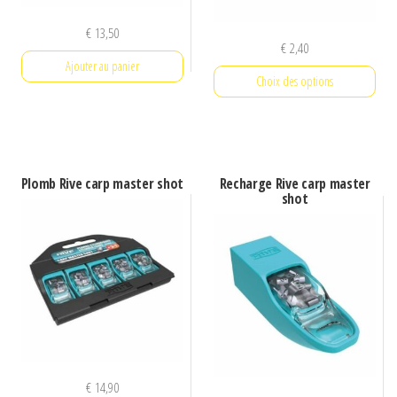
sur
sur
€
13,50
la
la
€
2,40
page
page
Ajouter au panier
Choix des options
du
du
produit
produit
Ce
produit
a
Plomb Rive carp master shot
Recharge Rive carp master
plusieurs
shot
variations.
Les
options
peuvent
être
choisies
sur
€
14,90
la