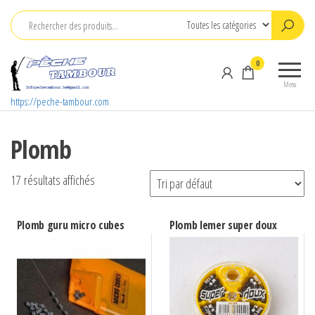
Aller
au
contenu
0
Menu
https://peche-tambour.com
Plomb
17 résultats affichés
Plomb guru micro cubes
Plomb lemer super doux