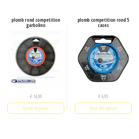
produit
produit
a
a
plusieurs
plomb rond competition
plomb competition rond 5
plusieurs
garbolino
cases
variations.
variations.
Les
Les
options
options
peuvent
peuvent
être
être
choisies
choisies
sur
sur
la
la
€
14,00
€
6,95
page
page
du
Ajouter au panier
Choix des options
du
produit
produit
Ce
produit