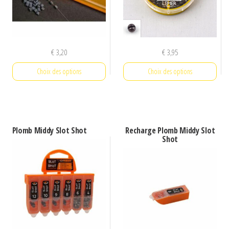
€
3,20
€
3,95
Choix des options
Choix des options
Ce
Ce
produit
produit
a
a
Plomb Middy Slot Shot
Recharge Plomb Middy Slot
plusieurs
plusieurs
Shot
variations.
variations.
Les
Les
options
options
peuvent
peuvent
être
être
choisies
choisies