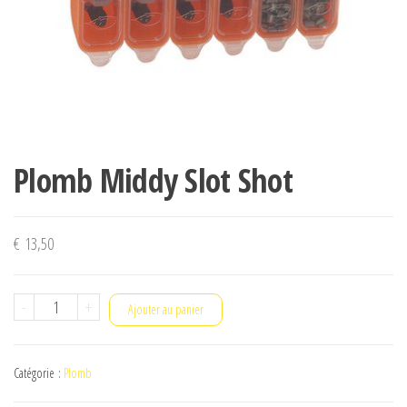
Plomb Middy Slot Shot
€
13,50
quantité
-
+
Ajouter au panier
de
Plomb
Catégorie :
Plomb
Middy
Slot