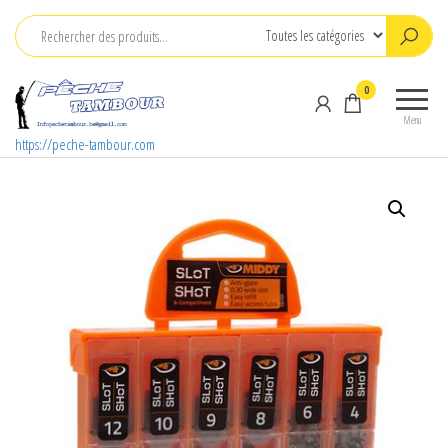
Aller
au
contenu
0
Menu
https://peche-tambour.com