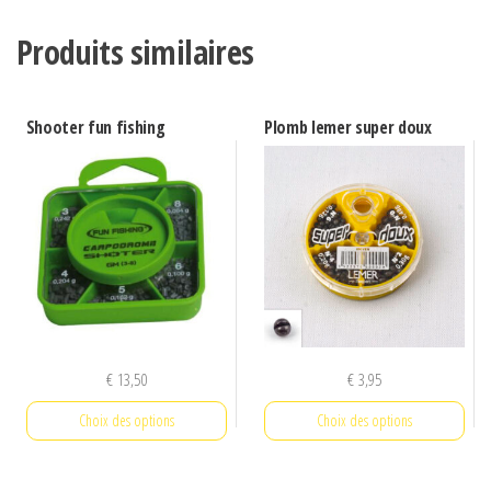
Shot
Produits similaires
Shooter fun fishing
Plomb lemer super doux
€
13,50
€
3,95
Choix des options
Choix des options
Ce
Ce