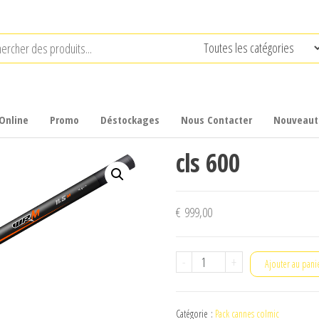
Online
Promo
Déstockages
Nous Contacter
Nouveaut
cls 600
€
999,00
quantité
-
+
Ajouter au pani
de
cls
Catégorie :
Pack cannes colmic