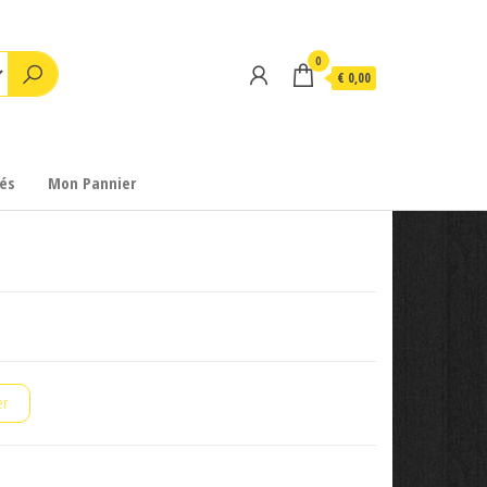
0
€ 0,00
és
Mon Pannier
er