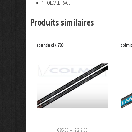
1 HOLDALL: RACE
Produits similaires
sponda clk 700
colmi
Plage
€
85,00
–
€
219,00