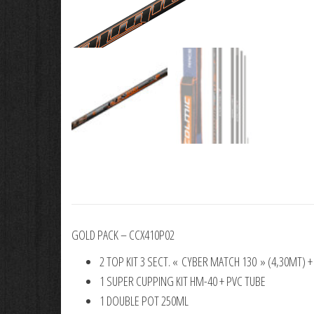
GOLD PACK – CCX410P02
2 TOP KIT 3 SECT. « CYBER MATCH 130 » (4,30MT) +
1 SUPER CUPPING KIT HM-40 + PVC TUBE
1 DOUBLE POT 250ML