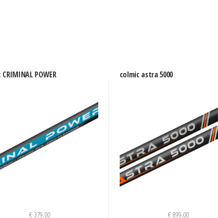
c CRIMINAL POWER
colmic astra 5000
€
379,00
€
899,00