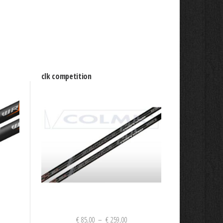
clk competition
Plage
€
85,00
–
€
259,00