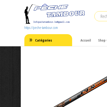
Aller
au
contenu
https://peche-tambour.com
Catégories
Accueil
Shop 