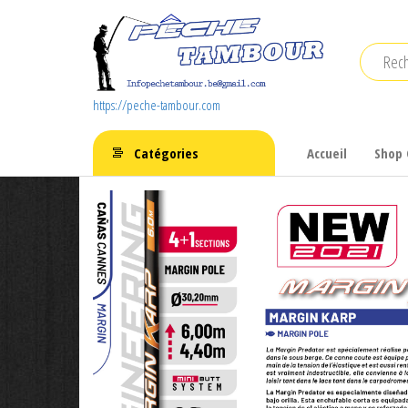
Aller
au
contenu
https://peche-tambour.com
Catégories
Accueil
Shop 