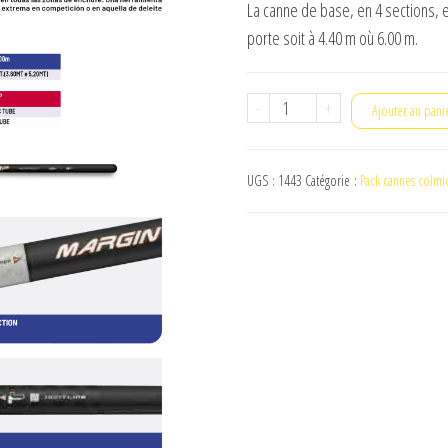
La canne de base, en 4 sections, es
porte soit à 4.40 m où 6.00 m.
quantité
-
+
Ajouter au pani
de
margin
UGS :
1443
Catégorie :
Pack cannes colmi
karp
6mt