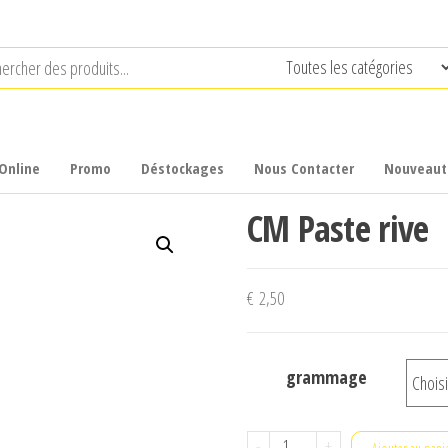
Online
Promo
Déstockages
Nous Contacter
Nouveaut
CM Paste rive
€
2,50
grammage
quantité
-
+