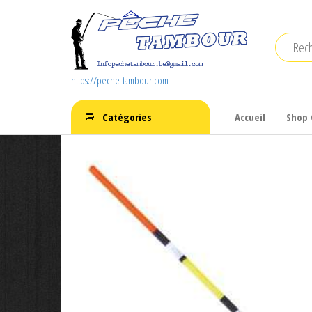
Aller
au
contenu
https://peche-tambour.com
Catégories
Accueil
Shop 