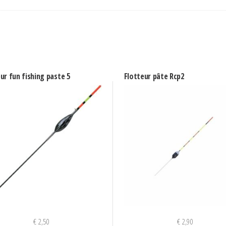
ur fun fishing paste 5
Flotteur pâte Rcp2
€
2,50
€
2,90