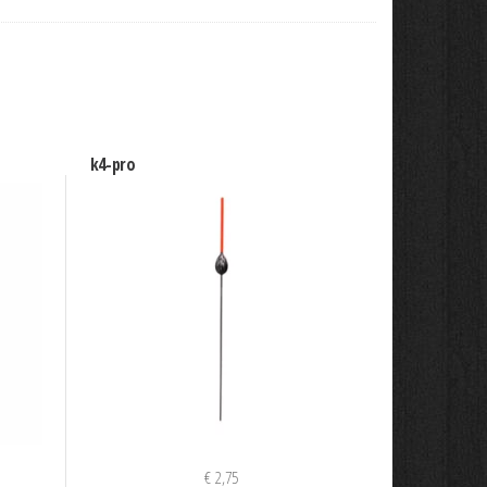
k4-pro
€
2,75