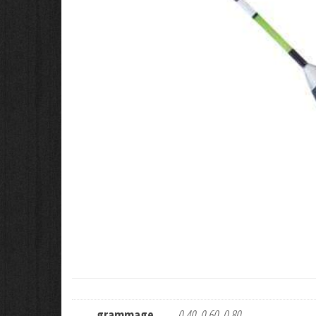
grammage
0.40, 0.60, 0.80