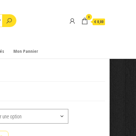
0
€ 0,00
és
Mon Pannier