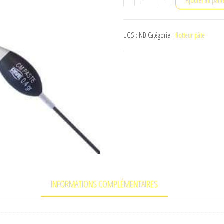
Ajouter au pani
de
CM
UGS :
ND
Catégorie :
flotteur pâte
Paste
rive
INFORMATIONS COMPLÉMENTAIRES