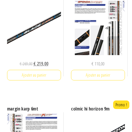
Le
Le
€
269,00
€
219,00
€
110,00
prix
prix
Ajouter au panier
Ajouter au panier
initial
actuel
était :
est :
€ 269,00.
€ 219,00.
Promo !
margin karp 6mt
colmic hi horizon 9m