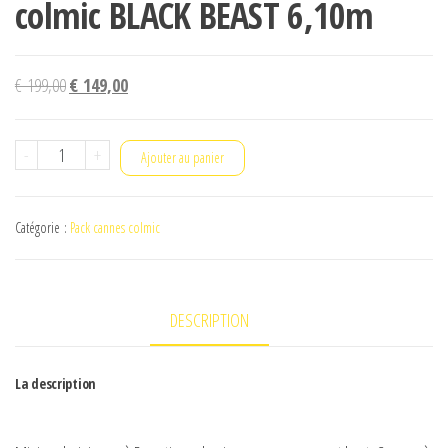
colmic BLACK BEAST 6,10m
Le
Le
€
199,00
€
149,00
prix
prix
initial
actuel
quantité
-
+
Ajouter au panier
était :
est :
de
€ 199,00.
€ 149,00.
colmic
Catégorie :
Pack cannes colmic
BLACK
BEAST
6,10m
DESCRIPTION
La description