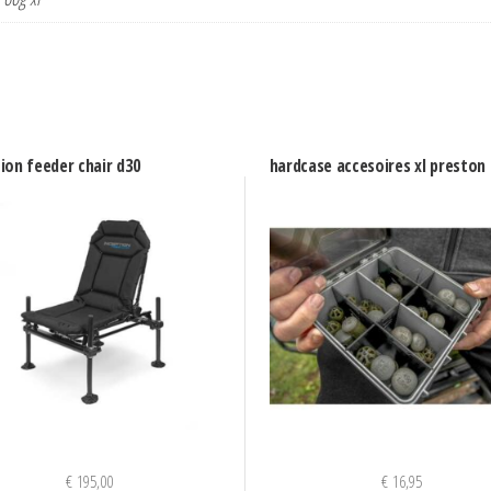
ion feeder chair d30
hardcase accesoires xl preston
€
195,00
€
16,95