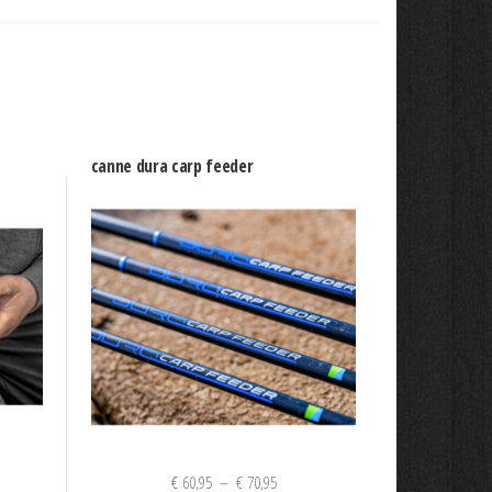
canne dura carp feeder
Plage
€
60,95
–
€
70,95