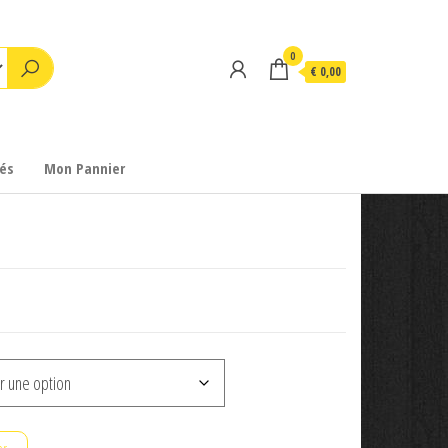
0
€ 0,00
és
Mon Pannier