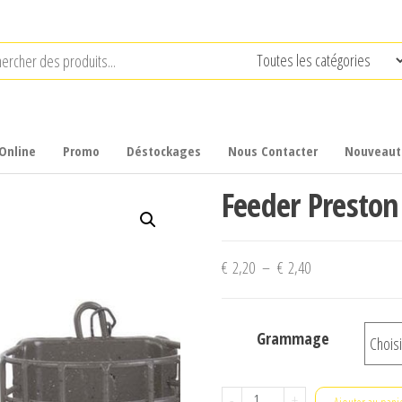
Online
Promo
Déstockages
Nous Contacter
Nouveaut
Feeder Preston
Plage
€
2,20
–
€
2,40
de
prix :
Grammage
€ 2,20
à
€ 2,40
quantité
-
+