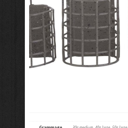
Grammage
30g medium, 40g large, 50g large,