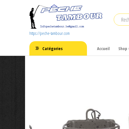
Aller
au
contenu
https://peche-tambour.com
Catégories
Accueil
Shop 