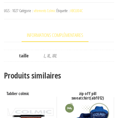
Doudou
UGS :
1027
Catégorie :
vêtements Colmic
Étiquette :
ABCL004C
sans
manche
INFORMATIONS COMPLÉMENTAIRES
taille
L, XL, XXL
Produits similaires
Tablier colmic
zip off pill
sweatchirt(abf012)