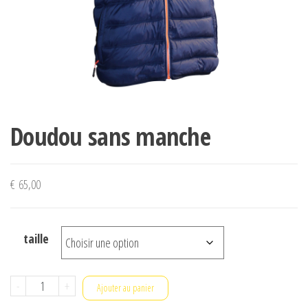
Doudou sans manche
€
65,00
taille
quantité
-
+
Ajouter au panier
de