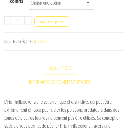
coloris
quantité
-
+
Ajouter au panier
de
iris
UGS :
ND
Catégorie :
leurres spro
thrillseeker
14
gr
DESCRIPTION
INFORMATIONS COMPLÉMENTAIRES
L’Iris Thrillseeker a une action unique et distinctive, qui peut être
extrêmement efficace pour cibler les poissons prédateurs dans des
zones où d’autres leurres ne peuvent pas être utilisés. Sa conception
spéciale vous permet de pêcher l’Iris Thrillseeker à travers une