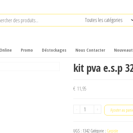
Online
Promo
Déstockages
Nous Contacter
Nouveaut
kit pva e.s.p
€
11,95
quantité
-
+
Ajouter au pani
de
kit
UGS :
1342
Catégorie :
Carpiste