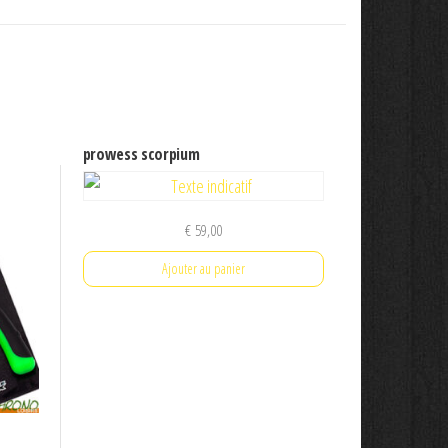
prowess scorpium
€
59,00
Ajouter au panier