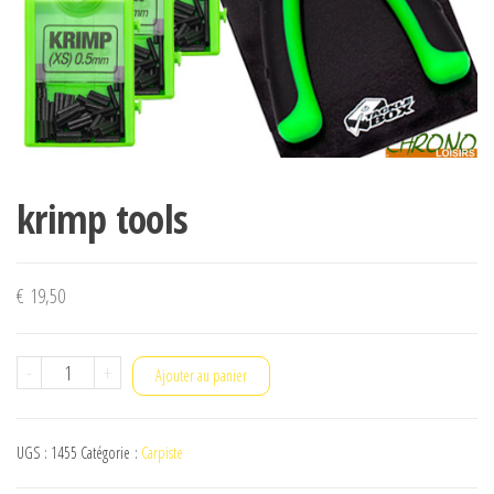
krimp tools
€
19,50
quantité
-
+
Ajouter au panier
de
krimp
UGS :
1455
Catégorie :
Carpiste
tools