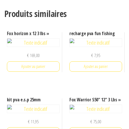
Produits similaires
Fox horizon x 12 3 lbs »
recharge pva fun fishing
€
169,00
€
7,95
Ajouter au panier
Ajouter au panier
kit pva e.s.p 25mm
Fox Warrior S50″ 12″ 3 Lbs »
€
11,95
€
75,00