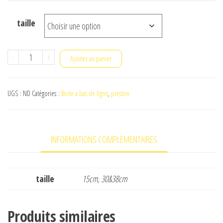
taille
quantité
-
+
Ajouter au panier
de
mag
UGS :
ND
Catégories :
Boite a bas de ligne
,
preston
store
system
preston-
INFORMATIONS COMPLÉMENTAIRES
boite
a
bas
taille
15cm, 30&38cm
de
ligne
Produits similaires