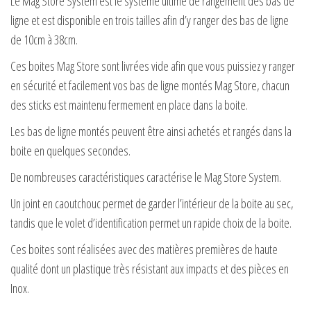
Le Mag Store System est le système ultime de rangement des bas de
prix :
ligne et est disponible en trois tailles afin d’y ranger des bas de ligne
€ 15,95
de 10cm à 38cm.
à
Ces boites Mag Store sont livrées vide afin que vous puissiez y ranger
€ 18,95
en sécurité et facilement vos bas de ligne montés Mag Store, chacun
des sticks est maintenu fermement en place dans la boite.
Les bas de ligne montés peuvent être ainsi achetés et rangés dans la
boite en quelques secondes.
De nombreuses caractéristiques caractérise le Mag Store System.
Un joint en caoutchouc permet de garder l’intérieur de la boite au sec,
tandis que le volet d’identification permet un rapide choix de la boite.
Ces boites sont réalisées avec des matières premières de haute
qualité dont un plastique très résistant aux impacts et des pièces en
Inox.