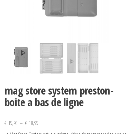
mag store system preston-
boite a bas de ligne
Plage
€
15,95
–
€
18,95
de