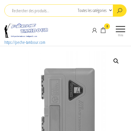
Aller
au
contenu
0
Menu
https://peche-tambour.com