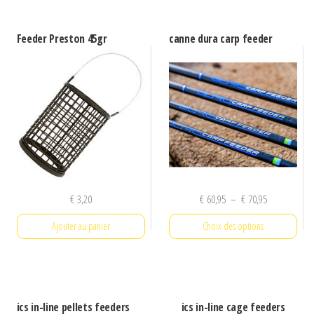
Feeder Preston 45gr
canne dura carp feeder
Plage
€
3,20
€
60,95
–
€
70,95
de
Ajouter au panier
Choix des options
prix :
€ 60,95
Ce
à
produit
€ 70,95
a
ics in-line pellets feeders
ics in-line cage feeders