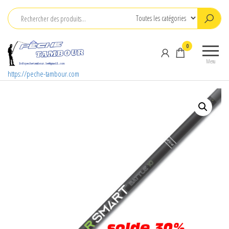
Aller
au
contenu
0
Menu
https://peche-tambour.com