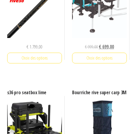
Le
Le
€
1.799,00
€
999,00
€
699,00
prix
prix
Choix des options
Choix des options
initial
actuel
était :
est :
Ce
Ce
€ 999,00.
€ 699,00.
produit
produit
a
a
s36 pro seatbox lime
Bourriche rive super carp 3M
plusieurs
plusieurs
variations.
variations.
Les
Les
options
options
peuvent
peuvent