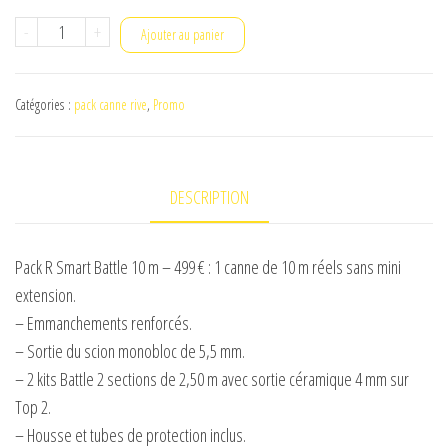
quantité
-
+
Ajouter au panier
de
R-
Catégories :
pack canne rive
,
Promo
smart
battle
10m
DESCRIPTION
Pack R Smart Battle 10 m – 499 € : 1 canne de 10 m réels sans mini
extension.
– Emmanchements renforcés.
– Sortie du scion monobloc de 5,5 mm.
– 2 kits Battle 2 sections de 2,50 m avec sortie céramique 4 mm sur
Top 2.
– Housse et tubes de protection inclus.