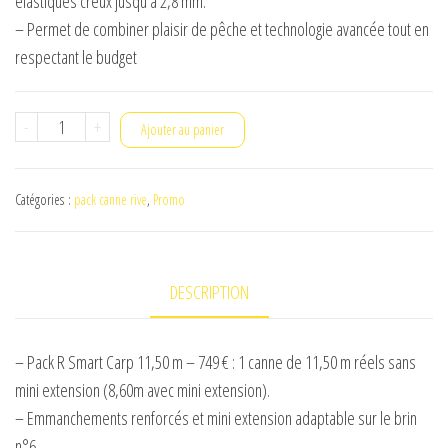
élastiques creux jusqu’à 2,8 mm.
– Permet de combiner plaisir de pêche et technologie avancée tout en
respectant le budget
quantité
-
+
Ajouter au panier
de
R-
Catégories :
pack canne rive
,
Promo
smart
carp
11m
DESCRIPTION
– Pack R Smart Carp 11,50 m – 749 € : 1 canne de 11,50 m réels sans
mini extension (8,60m avec mini extension).
– Emmanchements renforcés et mini extension adaptable sur le brin
n°6.