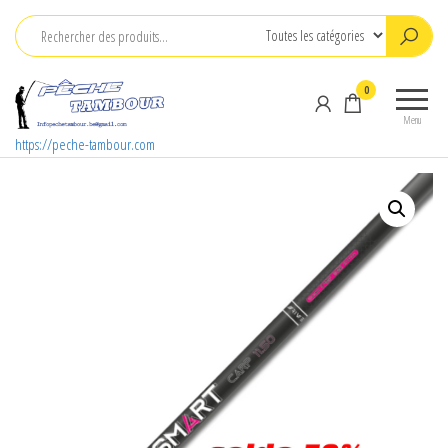
Aller
au
contenu
0
Menu
https://peche-tambour.com