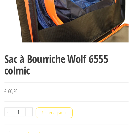
Sac à Bourriche Wolf 6555
colmic
€
60,95
quantité
-
+
Ajouter au panier
de
Sac