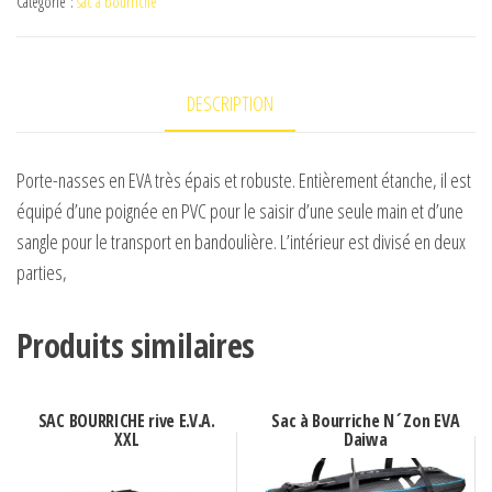
Catégorie :
sac a bourriche
à
Bourriche
Wolf
DESCRIPTION
6555
colmic
Porte-nasses en EVA très épais et robuste. Entièrement étanche, il est
équipé d’une poignée en PVC pour le saisir d’une seule main et d’une
sangle pour le transport en bandoulière. L’intérieur est divisé en deux
parties,
Produits similaires
SAC BOURRICHE rive E.V.A.
Sac à Bourriche N´Zon EVA
XXL
Daiwa