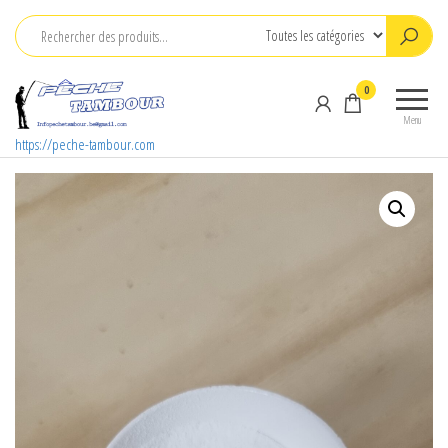
Aller
au
contenu
0
Menu
https://peche-tambour.com